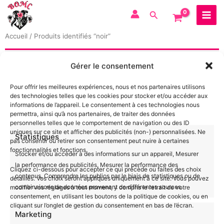
Aller
au
contenu
Accueil
/ Produits identifiés “noir”
Aucun produit ne correspond à votre sélection.
Gérer le consentement
Pour offrir les meilleures expériences, nous et nos partenaires utilisons
des technologies telles que les cookies pour stocker et/ou accéder aux
informations de l’appareil. Le consentement à ces technologies nous
permettra, ainsi qu’à nos partenaires, de traiter des données
personnelles telles que le comportement de navigation ou des ID
uniques sur ce site et afficher des publicités (non-) personnalisées. Ne
Statistiques
pas consentir ou retirer son consentement peut nuire à certaines
fonctionnalités et fonctions.
Stocker et/ou accéder à des informations sur un appareil, Mesurer
la performance des publicités, Mesurer la performance des
Cliquez ci-dessous pour accepter ce qui précède ou faites des choix
contenus, Comprendre les publics par le biais de statistiques ou de
détaillés. Vos choix seront appliqués uniquement à ce site. Vous pouvez
combinaisons de données provenant de différentes sources.
modifier vos réglages à tout moment, y compris le retrait de votre
consentement, en utilisant les boutons de la politique de cookies, ou en
cliquant sur l’onglet de gestion du consentement en bas de l’écran.
Marketing