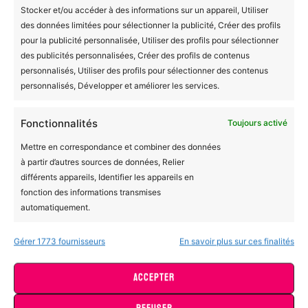
Stocker et/ou accéder à des informations sur un appareil, Utiliser
des données limitées pour sélectionner la publicité, Créer des profils
pour la publicité personnalisée, Utiliser des profils pour sélectionner
BOMC
des publicités personnalisées, Créer des profils de contenus
A propos de nous
personnalisés, Utiliser des profils pour sélectionner des contenus
Demander une personnalisation
personnalisés, Développer et améliorer les services.
Engagements éco-responsables
Fonctionnalités
Toujours activé
Fabrication à la demande et livraison
Mettre en correspondance et combiner des données
Contactez-nous
à partir d’autres sources de données, Relier
différents appareils, Identifier les appareils en
fonction des informations transmises
Liens importants
automatiquement.
Déclaration de confidentialité
Gérer 1773 fournisseurs
En savoir plus sur ces finalités
Utiliser des données de géolocalisation précises,
Politique de cookies
Identifier les appareils à partir des informations
Conditions générales
ACCEPTER
demandées explicitement.
Avertissement