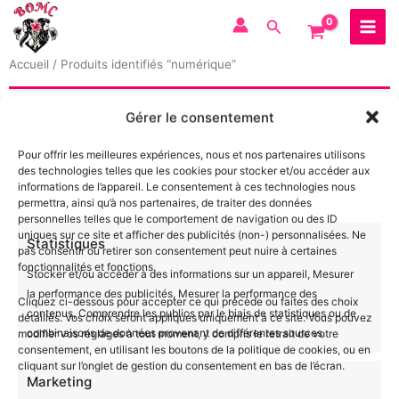
Aller
au
contenu
Accueil
/ Produits identifiés “numérique”
Aucun produit ne correspond à votre sélection.
Gérer le consentement
Pour offrir les meilleures expériences, nous et nos partenaires utilisons
des technologies telles que les cookies pour stocker et/ou accéder aux
informations de l’appareil. Le consentement à ces technologies nous
permettra, ainsi qu’à nos partenaires, de traiter des données
personnelles telles que le comportement de navigation ou des ID
uniques sur ce site et afficher des publicités (non-) personnalisées. Ne
Statistiques
pas consentir ou retirer son consentement peut nuire à certaines
fonctionnalités et fonctions.
Stocker et/ou accéder à des informations sur un appareil, Mesurer
la performance des publicités, Mesurer la performance des
Cliquez ci-dessous pour accepter ce qui précède ou faites des choix
contenus, Comprendre les publics par le biais de statistiques ou de
détaillés. Vos choix seront appliqués uniquement à ce site. Vous pouvez
combinaisons de données provenant de différentes sources.
modifier vos réglages à tout moment, y compris le retrait de votre
consentement, en utilisant les boutons de la politique de cookies, ou en
cliquant sur l’onglet de gestion du consentement en bas de l’écran.
Marketing