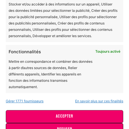
Stocker et/ou accéder à des informations sur un appareil, Utiliser
des données limitées pour sélectionner la publicité, Créer des profils
pour la publicité personnalisée, Utiliser des profils pour sélectionner
BOMC
des publicités personnalisées, Créer des profils de contenus
A propos de nous
personnalisés, Utiliser des profils pour sélectionner des contenus
Demander une personnalisation
personnalisés, Développer et améliorer les services.
Engagements éco-responsables
Fonctionnalités
Toujours activé
Fabrication à la demande et livraison
Mettre en correspondance et combiner des données
Contactez-nous
à partir d’autres sources de données, Relier
différents appareils, Identifier les appareils en
fonction des informations transmises
Liens importants
automatiquement.
Déclaration de confidentialité
Gérer 1771 fournisseurs
En savoir plus sur ces finalités
Utiliser des données de géolocalisation précises,
Politique de cookies
Identifier les appareils à partir des informations
Conditions générales
ACCEPTER
demandées explicitement.
Avertissement