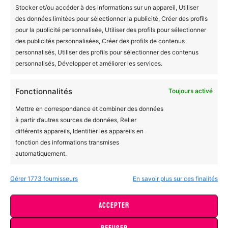
Stocker et/ou accéder à des informations sur un appareil, Utiliser
des données limitées pour sélectionner la publicité, Créer des profils
pour la publicité personnalisée, Utiliser des profils pour sélectionner
BOMC
des publicités personnalisées, Créer des profils de contenus
A propos de nous
personnalisés, Utiliser des profils pour sélectionner des contenus
Demander une personnalisation
personnalisés, Développer et améliorer les services.
Engagements éco-responsables
Fonctionnalités
Toujours activé
Fabrication à la demande et livraison
Mettre en correspondance et combiner des données
Contactez-nous
à partir d’autres sources de données, Relier
différents appareils, Identifier les appareils en
fonction des informations transmises
Liens importants
automatiquement.
Déclaration de confidentialité
Gérer 1773 fournisseurs
En savoir plus sur ces finalités
Utiliser des données de géolocalisation précises,
Politique de cookies
Identifier les appareils à partir des informations
Conditions générales
ACCEPTER
demandées explicitement.
Avertissement