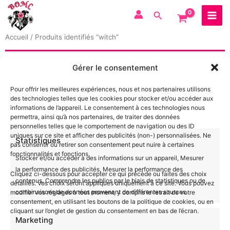
Aller
au
contenu
Accueil
/ Produits identifiés “witch”
Aucun produit ne correspond à votre sélection.
Gérer le consentement
Pour offrir les meilleures expériences, nous et nos partenaires utilisons
des technologies telles que les cookies pour stocker et/ou accéder aux
informations de l’appareil. Le consentement à ces technologies nous
permettra, ainsi qu’à nos partenaires, de traiter des données
personnelles telles que le comportement de navigation ou des ID
uniques sur ce site et afficher des publicités (non-) personnalisées. Ne
Statistiques
pas consentir ou retirer son consentement peut nuire à certaines
fonctionnalités et fonctions.
Stocker et/ou accéder à des informations sur un appareil, Mesurer
la performance des publicités, Mesurer la performance des
Cliquez ci-dessous pour accepter ce qui précède ou faites des choix
contenus, Comprendre les publics par le biais de statistiques ou de
détaillés. Vos choix seront appliqués uniquement à ce site. Vous pouvez
combinaisons de données provenant de différentes sources.
modifier vos réglages à tout moment, y compris le retrait de votre
consentement, en utilisant les boutons de la politique de cookies, ou en
cliquant sur l’onglet de gestion du consentement en bas de l’écran.
Marketing