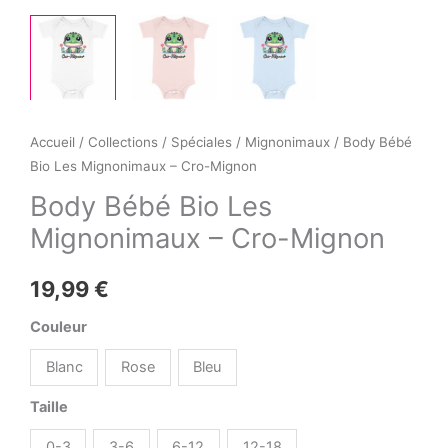
Accueil
/
Collections
/
Spéciales
/
Mignonimaux
/ Body Bébé
Bio Les Mignonimaux – Cro-Mignon
Body Bébé Bio Les
Mignonimaux – Cro-Mignon
19,99
€
Couleur
Blanc
Rose
Bleu
Taille
0-3
3-6
6-12
12-18