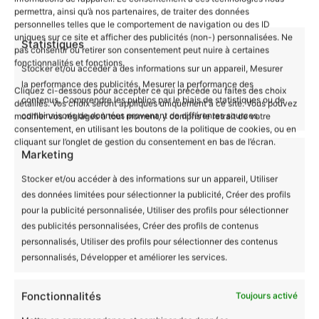
permettra, ainsi qu’à nos partenaires, de traiter des données
repassage sur l’envers
personnelles telles que le comportement de navigation ou des ID
uniques sur ce site et afficher des publicités (non-) personnalisées. Ne
Statistiques
pas consentir ou retirer son consentement peut nuire à certaines
Un Choix Responsable et Durable
fonctionnalités et fonctions.
Stocker et/ou accéder à des informations sur un appareil, Mesurer
En choisissant notre
body bébé
Bio Les
la performance des publicités, Mesurer la performance des
Mignonimaux avec motif Crocodile, vous soutenez
Cliquez ci-dessous pour accepter ce qui précède ou faites des choix
contenus, Comprendre les publics par le biais de statistiques ou de
détaillés. Vos choix seront appliqués uniquement à ce site. Vous pouvez
une production équitable qui garantit des
combinaisons de données provenant de différentes sources.
modifier vos réglages à tout moment, y compris le retrait de votre
conditions de travail décentes pour les
consentement, en utilisant les boutons de la politique de cookies, ou en
cliquant sur l’onglet de gestion du consentement en bas de l’écran.
producteurs. Ce vêtement est non seulement
Marketing
adorable mais aussi un choix responsable pour un
Stocker et/ou accéder à des informations sur un appareil, Utiliser
avenir plus durable.
des données limitées pour sélectionner la publicité, Créer des profils
pour la publicité personnalisée, Utiliser des profils pour sélectionner
Guide des tailles
des publicités personnalisées, Créer des profils de contenus
personnalisés, Utiliser des profils pour sélectionner des contenus
personnalisés, Développer et améliorer les services.
Fonctionnalités
Toujours activé
Informations complémentaires