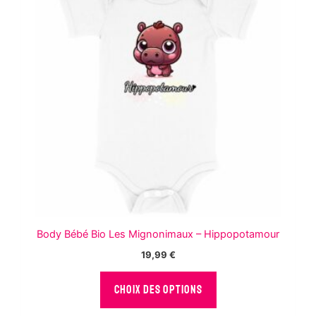
peuvent
être
choisies
sur
la
page
du
produit
Body Bébé Bio Les Mignonimaux – Hippopotamour
19,99
€
Ce
CHOIX DES OPTIONS
produit
a