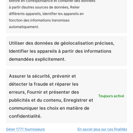
Mettre en correspondance et combiner des données
à partir d’autres sources de données, Relier
différents appareils, Identifier les appareils en
Avis (0)
Couleur
Blanc, Rose, Bleu
fonction des informations transmises
automatiquement.
Taille
0-3, 3-6, 6-12, 12-18
Il n’y a encore aucun avis
Utiliser des données de géolocalisation précises,
Produits similaires
Identifier les appareils à partir des informations
Ajouter un avis
demandées explicitement.
Assurer la sécurité, prévenir et
Body Bébé Bio Les
détecter la fraude et réparer les
Mignonimaux - Cro-
erreurs, Fournir et présenter des
Toujours activé
publicités et du contenu, Enregistrer et
Mignon
communiquer les choix en matière de
confidentialité.
Notation globale
*
Gérer 1771 fournisseurs
En savoir plus sur ces finalités