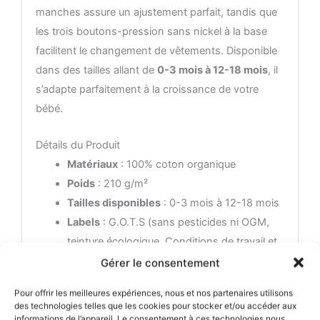
manches assure un ajustement parfait, tandis que
les trois boutons-pression sans nickel à la base
facilitent le changement de vêtements. Disponible
dans des tailles allant de
0-3 mois à 12-18 mois
, il
s’adapte parfaitement à la croissance de votre
bébé.
Détails du Produit
Matériaux
: 100% coton organique
Poids
: 210 g/m²
Tailles disponibles
: 0-3 mois à 12-18 mois
Labels
: G.O.T.S (sans pesticides ni OGM,
teinture écologique, Conditions de travail et
salaires décents pour les paysans et les
Gérer le consentement
employés)
Pour offrir les meilleures expériences, nous et nos partenaires utilisons
Entretien
: Lavage en machine à froid (max
des technologies telles que les cookies pour stocker et/ou accéder aux
30°), ne pas repasser sur le visuel, lavage et
informations de l’appareil. Le consentement à ces technologies nous