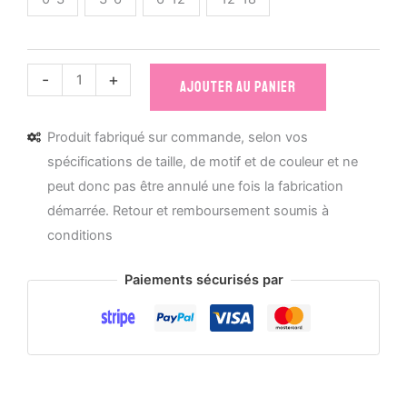
quantité
-
+
AJOUTER AU PANIER
de
Body
Produit fabriqué sur commande, selon vos
Bébé
spécifications de taille, de motif et de couleur et ne
Bio
peut donc pas être annulé une fois la fabrication
Les
démarrée. Retour et remboursement soumis à
Mignonimaux
conditions
-
Cro-
Paiements sécurisés par
Mignon