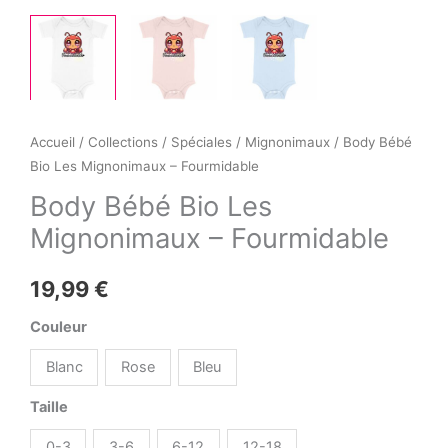
Accueil
/
Collections
/
Spéciales
/
Mignonimaux
/ Body Bébé
Bio Les Mignonimaux – Fourmidable
Body Bébé Bio Les
Mignonimaux – Fourmidable
19,99
€
Couleur
Blanc
Rose
Bleu
Taille
0-3
3-6
6-12
12-18