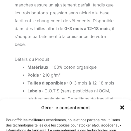
manches assure un ajustement parfait, tandis que
les trois boutons-pression sans nickel à la base
facilitent le changement de vêtements. Disponible
dans des tailles allant de
0-3 mois à 12-18 mois
, il
s’adapte parfaitement à la croissance de votre
bébé.
Détails du Produit
Matériaux
: 100% coton organique
Poids
: 210 g/m²
Tailles disponibles
: 0-3 mois à 12-18 mois
Labels
: G.O.T.S (sans pesticides ni OGM,
teinture écologique, Conditions de travail et
salaires décents pour les paysans et les
Gérer le consentement
employés)
Pour offrir les meilleures expériences, nous et nos partenaires utilisons
Entretien
: Lavage en machine à froid (max
des technologies telles que les cookies pour stocker et/ou accéder aux
30°), ne pas repasser sur le visuel, lavage et
informations de l’appareil. Le consentement à ces technologies nous