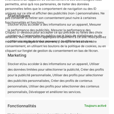
permettra, ainsi qu’à nos partenaires, de traiter des données
repassage sur l’envers
personnelles telles que le comportement de navigation ou des ID
uniques sur ce site et afficher des publicités (non-) personnalisées. Ne
Statistiques
pas consentir ou retirer son consentement peut nuire à certaines
Un Choix Responsable et Durable
fonctionnalités et fonctions.
Stocker et/ou accéder à des informations sur un appareil, Mesurer
En choisissant notre
body bébé
Bio Les
la performance des publicités, Mesurer la performance des
Mignonimaux avec motif Fourmi, vous soutenez
Cliquez ci-dessous pour accepter ce qui précède ou faites des choix
contenus, Comprendre les publics par le biais de statistiques ou de
détaillés. Vos choix seront appliqués uniquement à ce site. Vous pouvez
une production équitable qui garantit des
combinaisons de données provenant de différentes sources.
modifier vos réglages à tout moment, y compris le retrait de votre
conditions de travail décentes pour les
consentement, en utilisant les boutons de la politique de cookies, ou en
cliquant sur l’onglet de gestion du consentement en bas de l’écran.
producteurs. Ce vêtement est non seulement
Marketing
adorable mais aussi un choix responsable pour un
Stocker et/ou accéder à des informations sur un appareil, Utiliser
avenir plus durable.
des données limitées pour sélectionner la publicité, Créer des profils
pour la publicité personnalisée, Utiliser des profils pour sélectionner
Guide des tailles
des publicités personnalisées, Créer des profils de contenus
personnalisés, Utiliser des profils pour sélectionner des contenus
personnalisés, Développer et améliorer les services.
Fonctionnalités
Toujours activé
Informations complémentaires