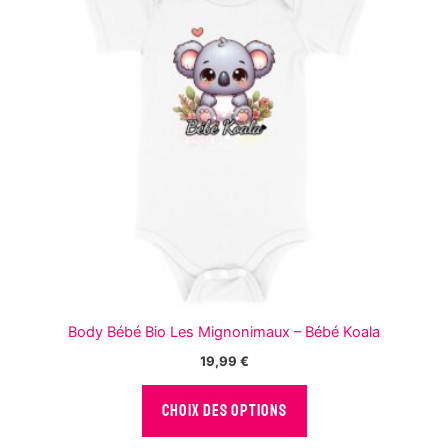
peuvent
être
choisies
sur
la
page
du
produit
Body Bébé Bio Les Mignonimaux – Bébé Koala
19,99
€
Ce
CHOIX DES OPTIONS
produit
a