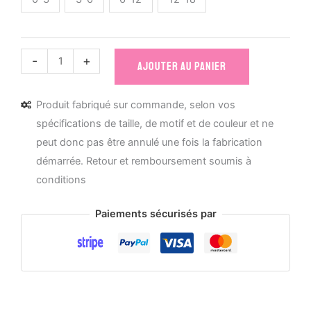
quantité
-
+
AJOUTER AU PANIER
de
Body
Produit fabriqué sur commande, selon vos
Bébé
spécifications de taille, de motif et de couleur et ne
Bio
peut donc pas être annulé une fois la fabrication
Les
démarrée. Retour et remboursement soumis à
Mignonimaux
conditions
-
Fourmidable
Paiements sécurisés par