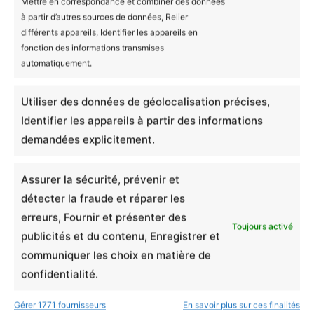
Mettre en correspondance et combiner des données
à partir d’autres sources de données, Relier
différents appareils, Identifier les appareils en
Avis (0)
Couleur
Blanc, Rose, Bleu
fonction des informations transmises
automatiquement.
Taille
0-3, 3-6, 6-12, 12-18
Il n’y a encore aucun avis
Utiliser des données de géolocalisation précises,
Produits similaires
Identifier les appareils à partir des informations
Ajouter un avis
demandées explicitement.
Assurer la sécurité, prévenir et
Body Bébé Bio Les
détecter la fraude et réparer les
Mignonimaux -
erreurs, Fournir et présenter des
Toujours activé
publicités et du contenu, Enregistrer et
Fourmidable
communiquer les choix en matière de
confidentialité.
Notation globale
*
Gérer 1771 fournisseurs
En savoir plus sur ces finalités