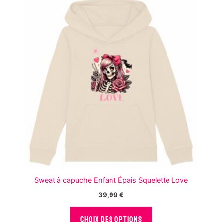
Les
options
peuvent
être
choisies
sur
la
page
du
produit
Sweat à capuche Enfant Épais Squelette Love
39,99
€
Ce
CHOIX DES OPTIONS
produit