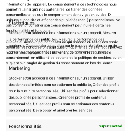
Entretien
: Lavage en machine à froid (max
informations de l’appareil. Le consentement à ces technologies nous
30°), ne pas repasser sur le visuel, lavage et
permettra, ainsi qu’à nos partenaires, de traiter des données
personnelles telles que le comportement de navigation ou des ID
repassage sur l’envers
uniques sur ce site et afficher des publicités (non-) personnalisées. Ne
Statistiques
pas consentir ou retirer son consentement peut nuire à certaines
fonctionnalités et fonctions.
Un Choix Responsable et Durable
Stocker et/ou accéder à des informations sur un appareil, Mesurer
En choisissant notre
body bébé
Bio Les
la performance des publicités, Mesurer la performance des
Cliquez ci-dessous pour accepter ce qui précède ou faites des choix
contenus, Comprendre les publics par le biais de statistiques ou de
Mignonimaux avec motif Hippopotame, vous
détaillés. Vos choix seront appliqués uniquement à ce site. Vous pouvez
combinaisons de données provenant de différentes sources.
modifier vos réglages à tout moment, y compris le retrait de votre
soutenez une production équitable qui garantit des
consentement, en utilisant les boutons de la politique de cookies, ou en
conditions de travail décentes pour les
cliquant sur l’onglet de gestion du consentement en bas de l’écran.
Marketing
producteurs. Ce vêtement est non seulement
adorable mais aussi un choix responsable pour un
Stocker et/ou accéder à des informations sur un appareil, Utiliser
des données limitées pour sélectionner la publicité, Créer des profils
avenir plus durable.
pour la publicité personnalisée, Utiliser des profils pour sélectionner
des publicités personnalisées, Créer des profils de contenus
Guide des tailles
personnalisés, Utiliser des profils pour sélectionner des contenus
personnalisés, Développer et améliorer les services.
Fonctionnalités
Toujours activé