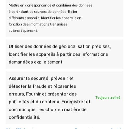
Mettre en correspondance et combiner des données
Informations complémentaires
à partir d’autres sources de données, Relier
différents appareils, Identifier les appareils en
Avis (0)
fonction des informations transmises
Couleur
Blanc, Rose, Bleu
automatiquement.
Taille
0-3, 3-6, 6-12, 12-18
Il n’y a encore aucun avis
Utiliser des données de géolocalisation précises,
Produits similaires
Identifier les appareils à partir des informations
demandées explicitement.
Ajouter un avis
Assurer la sécurité, prévenir et
détecter la fraude et réparer les
Body Bébé Bio Les
erreurs, Fournir et présenter des
Toujours activé
Mignonimaux -
publicités et du contenu, Enregistrer et
communiquer les choix en matière de
Hippopotamour
confidentialité.