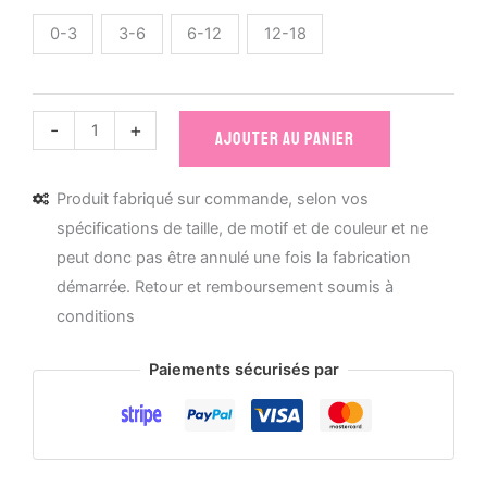
0-3
3-6
6-12
12-18
quantité
-
+
AJOUTER AU PANIER
de
Body
Produit fabriqué sur commande, selon vos
Bébé
spécifications de taille, de motif et de couleur et ne
Bio
peut donc pas être annulé une fois la fabrication
Les
démarrée. Retour et remboursement soumis à
Mignonimaux
conditions
-
Hippopotamour
Paiements sécurisés par