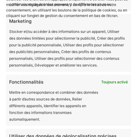
– Le motif sera imprimé deux fois, sur chaque
combinaisons de données provenant de différentes sources.
modifier vos réglages à tout moment, y compris le retrait de votre
consentement, en utilisant les boutons de la politique de cookies, ou en
« côté »
cliquant sur l’onglet de gestion du consentement en bas de l’écran.
Marketing
Stocker et/ou accéder à des informations sur un appareil, Utiliser
Informations complémentaires
des données limitées pour sélectionner la publicité, Créer des profils
pour la publicité personnalisée, Utiliser des profils pour sélectionner
des publicités personnalisées, Créer des profils de contenus
Avis (0)
Blanc, Noir, Rose,
Couleur
personnalisés, Utiliser des profils pour sélectionner des contenus
Rouge, Bleu, Vert
personnalisés, Développer et améliorer les services.
Il n’y a encore aucun avis
Fonctionnalités
Toujours activé
Produits similaires
Mettre en correspondance et combiner des données
Ajouter un avis
à partir d’autres sources de données, Relier
différents appareils, Identifier les appareils en
fonction des informations transmises
automatiquement.
Mug céramique Derrière
chaque grande décision
Utiliser des données de géolocalisation précises,