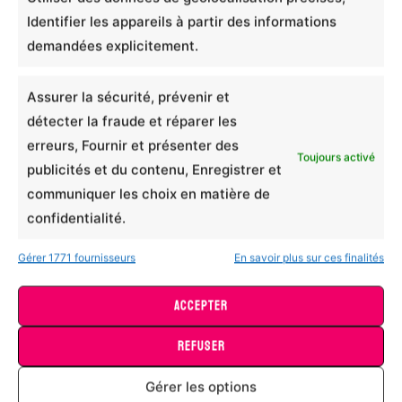
Identifier les appareils à partir des informations
se cache un bon -rhum-
demandées explicitement.
thé
Assurer la sécurité, prévenir et
détecter la fraude et réparer les
Notation globale
*
erreurs, Fournir et présenter des
Toujours activé
0/5
publicités et du contenu, Enregistrer et
communiquer les choix en matière de
confidentialité.
Comment évaluriez-vous la qualité générale du
Mug céramique L’IA c’est comme Alexa
produit ?
10,99
€
Gérer 1771 fournisseurs
En savoir plus sur ces finalités
0/5
Ce
CHOIX DES OPTIONS
produit
Comment évaluriez-vous la justesse des dimensions
ACCEPTER
de ce produit ?
a
0/5
REFUSER
plusieurs
variations.
Recommandriez-vous ce produit ?
Gérer les options
Les