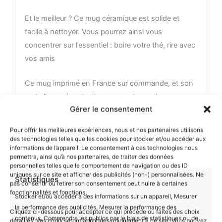
Et le meilleur ? Ce mug céramique est solide et
facile à nettoyer. Vous pourrez ainsi vous
concentrer sur l’essentiel : boire votre thé, rire avec
vos amis
Ce mug imprimé en France sur commande, et son
emballage zéro plastique respectueux de
Gérer le consentement
l’environnement, est le cadeau parfait pour un ami,
un collègue, ou vous-même pour rappeler à tous
Pour offrir les meilleures expériences, nous et nos partenaires utilisons
que l’humour, même au travail, est important :-).
des technologies telles que les cookies pour stocker et/ou accéder aux
informations de l’appareil. Le consentement à ces technologies nous
permettra, ainsi qu’à nos partenaires, de traiter des données
Matériau : céramique
personnelles telles que le comportement de navigation ou des ID
uniques sur ce site et afficher des publicités (non-) personnalisées. Ne
– Capacité du mug : 330ml
Statistiques
pas consentir ou retirer son consentement peut nuire à certaines
– Hauteur du mug : 9,8 cm
fonctionnalités et fonctions.
Stocker et/ou accéder à des informations sur un appareil, Mesurer
– Lavable à la main ou au lave-vaisselle
la performance des publicités, Mesurer la performance des
Cliquez ci-dessous pour accepter ce qui précède ou faites des choix
– Résistant au micro-ondes
contenus, Comprendre les publics par le biais de statistiques ou de
détaillés. Vos choix seront appliqués uniquement à ce site. Vous pouvez