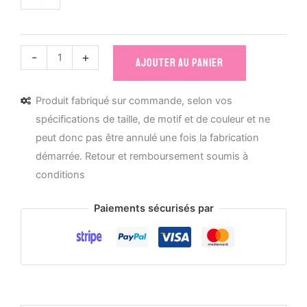
quantité
-
+
AJOUTER AU PANIER
de
Mug
Produit fabriqué sur commande, selon vos
céramique
spécifications de taille, de motif et de couleur et ne
Derrière
peut donc pas être annulé une fois la fabrication
chaque
démarrée. Retour et remboursement soumis à
grande
conditions
décision
se
Paiements sécurisés par
cache
un
bon
-
rhum-