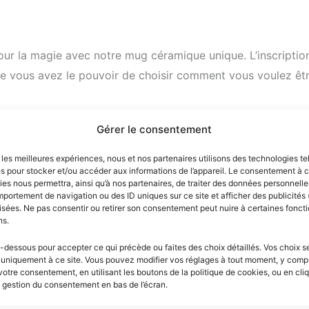
ur la magie avec notre mug céramique unique. L’inscription
e vous avez le pouvoir de choisir comment vous voulez êtr
Gérer le consentement
ond féerique est un symbole de la magie et de la beauté qui
e fortes et puissantes sans être méchantes ou agressives.
r les meilleures expériences, nous et nos partenaires utilisons des technologies te
es pour stocker et/ou accéder aux informations de l’appareil. Le consentement à 
es nous permettra, ainsi qu’à nos partenaires, de traiter des données personnelles
portement de navigation ou des ID uniques sur ce site et afficher des publicités 
sées. Ne pas consentir ou retirer son consentement peut nuire à certaines foncti
ns.
-dessous pour accepter ce qui précède ou faites des choix détaillés. Vos choix s
 uniquement à ce site. Vous pouvez modifier vos réglages à tout moment, y compr
e-vaisselle
 votre consentement, en utilisant les boutons de la politique de cookies, ou en cli
e gestion du consentement en bas de l’écran.
 pour réchauffer votre boisson