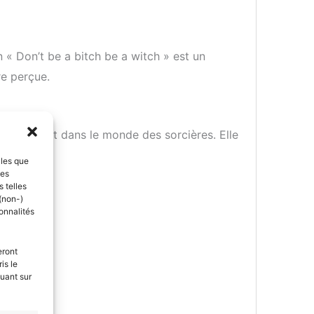
 « Don’t be a bitch be a witch » est un
e perçue.
 se trouvent dans le monde des sorcières. Elle
lles que
ces
 telles
(non-)
onnalités
eront
is le
quant sur