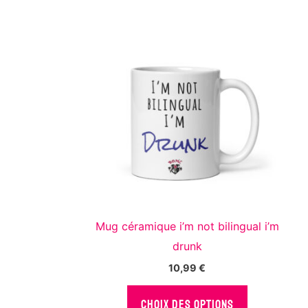
Utilis
à part
Assure
les er
conten
Not
de con
Comm
Mug céramique i’m not bilingual i’m
Comm
drunk
10,99
€
Reco
Ce
CHOIX DES OPTIONS