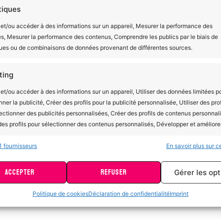
tiques
et/ou accéder à des informations sur un appareil, Mesurer la performance des
és, Mesurer la performance des contenus, Comprendre les publics par le biais de
mande et livré dans un emballage zéro plastique, est un c
ques ou de combinaisons de données provenant de différentes sources.
eur rappellera qu’elles ont le pouvoir de choisir comment ell
ting
et/ou accéder à des informations sur un appareil, Utiliser des données limitées p
nner la publicité, Créer des profils pour la publicité personnalisée, Utiliser des prof
ectionner des publicités personnalisées, Créer des profils de contenus personnali
 des profils pour sélectionner des contenus personnalisés, Développer et améliore
.
e, Bleu, Vert
1 fournisseurs
En savoir plus sur ce
onnalités
Toujour
ACCEPTER
REFUSER
Gérer les op
en correspondance et combiner des données à partir d’autres sources
es, Relier différents appareils, Identifier les appareils en fonction des
Politique de cookies
Déclaration de confidentialité
Imprint
tions transmises automatiquement.