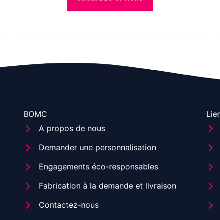
produit
Votre avis
a
plusieurs
variations.
Les
options
peuvent
être
Nom
E-mail
BOMC
choisies
Lie
A propos de nous
sur
la
Demander une personnalisation
page
Ajouter des photos ou vidéos à votre avis
Engagements éco-responsables
du
produit
Fabrication à la demande et livraison
J'ai lu et j'accepte les
conditions générales
.
Contactez-nous