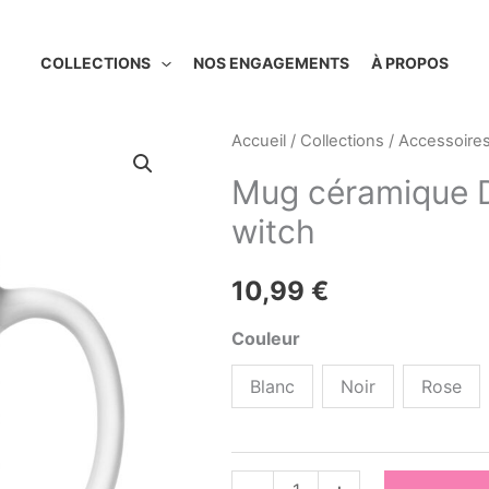
COLLECTIONS
NOS ENGAGEMENTS
À PROPOS
Accueil
/
Collections
/
Accessoire
Mug céramique D
witch
10,99
€
Couleur
Blanc
Noir
Rose
quantité