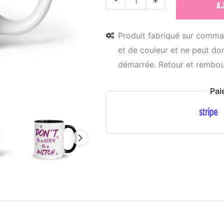
-
+
A
de
Mug
Produit fabriqué sur comman
céramique
et de couleur et ne peut don
Don't
démarrée. Retour et rembou
be
a
Pai
bitch
be
a
witch