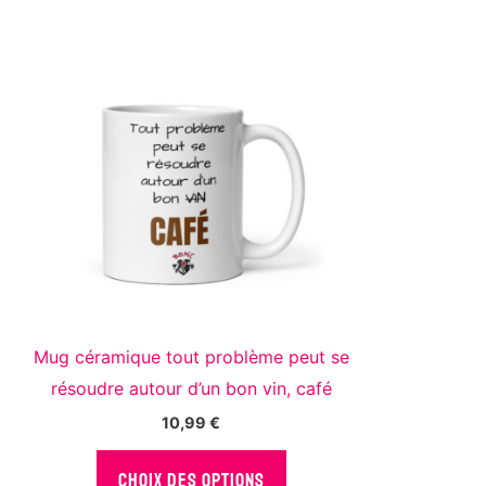
eils
s activé
Mug céramique tout problème peut se
résoudre autour d’un bon vin, café
10,99
€
Ce
CHOIX DES OPTIONS