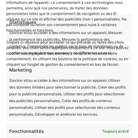
informations de l’appareil. Le consentement à ces technologies nous
repassage sur l’envers
permettra, ainsi qu’à nos partenaires, de traiter des données
personnelles telles que le comportement de navigation ou des ID
uniques sur ce site et afficher des publicités (non-) personnalisées. Ne
Un Choix Responsable et Durable
Statistiques
pas consentir ou retirer son consentement peut nuire à certaines
En optant pour notre
T-shirt Enfant Bio
« Bolide
fonctionnalités et fonctions.
Stocker et/ou accéder à des informations sur un appareil, Mesurer
Rouge », vous offrez à votre enfant non seulement
la performance des publicités, Mesurer la performance des
Cliquez ci-dessous pour accepter ce qui précède ou faites des choix
un vêtement amusant mais aussi un produit
contenus, Comprendre les publics par le biais de statistiques ou de
détaillés. Vos choix seront appliqués uniquement à ce site. Vous pouvez
combinaisons de données provenant de différentes sources.
modifier vos réglages à tout moment, y compris le retrait de votre
respectueux de l’environnement. Chaque pièce est
consentement, en utilisant les boutons de la politique de cookies, ou en
fabriquée dans des conditions équitables,
cliquant sur l’onglet de gestion du consentement en bas de l’écran.
Marketing
garantissant des salaires décents pour les
producteurs. Un excellent moyen d’initier les plus
Stocker et/ou accéder à des informations sur un appareil, Utiliser
jeunes à la mode responsable !
des données limitées pour sélectionner la publicité, Créer des profils
pour la publicité personnalisée, Utiliser des profils pour sélectionner
des publicités personnalisées, Créer des profils de contenus
Guide des tailles
personnalisés, Utiliser des profils pour sélectionner des contenus
personnalisés, Développer et améliorer les services.
Fonctionnalités
Toujours activé