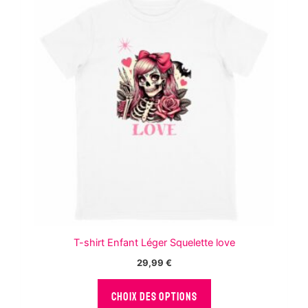
options
peuvent
être
choisies
sur
la
page
du
produit
T-shirt Enfant Léger Squelette love
29,99
€
Ce
CHOIX DES OPTIONS
produit