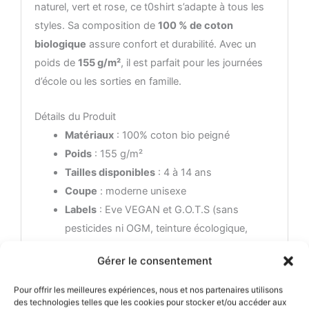
naturel, vert et rose, ce t0shirt s’adapte à tous les
styles. Sa composition de
100 % de coton
biologique
assure confort et durabilité. Avec un
poids de
155 g/m²
, il est parfait pour les journées
d’école ou les sorties en famille.
Détails du Produit
Matériaux
: 100% coton bio peigné
Poids
: 155 g/m²
Tailles disponibles
: 4 à 14 ans
Coupe
: moderne unisexe
Labels
: Eve VEGAN et G.O.T.S (sans
pesticides ni OGM, teinture écologique,
Conditions de travail et salaires décents
Gérer le consentement
pour les paysans et les employés)
Entretien
: Lavage en machine à froid (max
Pour offrir les meilleures expériences, nous et nos partenaires utilisons
30°), ne pas repasser sur le visuel, lavage et
des technologies telles que les cookies pour stocker et/ou accéder aux