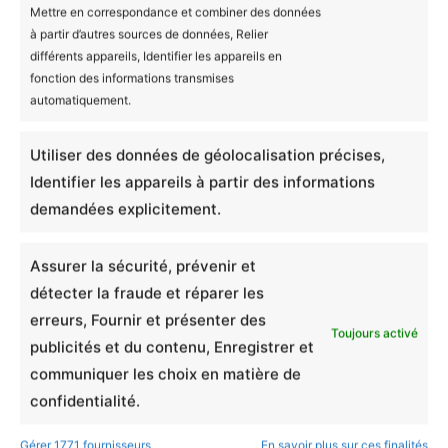
Informations complémentaires
Mettre en correspondance et combiner des données
à partir d’autres sources de données, Relier
différents appareils, Identifier les appareils en
Avis (0)
Blanc, Noir, Gris, Rose,
fonction des informations transmises
Couleur
Naturel, Vert
automatiquement.
Il n’y a encore aucun avis
4-6, 6-8, 8-10, 10-12,
Taille
Utiliser des données de géolocalisation précises,
12-14
Produits similaires
Identifier les appareils à partir des informations
demandées explicitement.
Ajouter un avis
Assurer la sécurité, prévenir et
T-shirt Enfant Bio - Bolide
détecter la fraude et réparer les
erreurs, Fournir et présenter des
Rouge
Toujours activé
publicités et du contenu, Enregistrer et
communiquer les choix en matière de
confidentialité.
Notation globale
*
0/5
Gérer 1771 fournisseurs
En savoir plus sur ces finalités