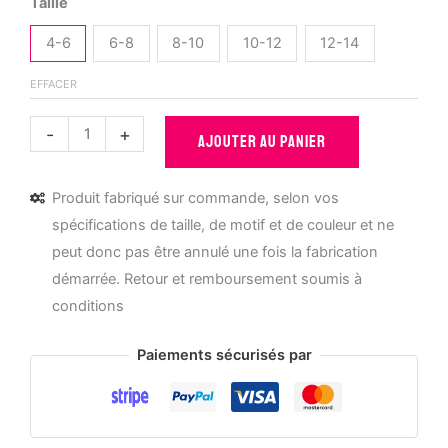
Taille
4-6
6-8
8-10
10-12
12-14
EFFACER
quantité
-
+
AJOUTER AU PANIER
de
T-
Produit fabriqué sur commande, selon vos
shirt
spécifications de taille, de motif et de couleur et ne
Enfant
peut donc pas être annulé une fois la fabrication
Bio
démarrée. Retour et remboursement soumis à
-
conditions
Bolide
Rouge
Paiements sécurisés par