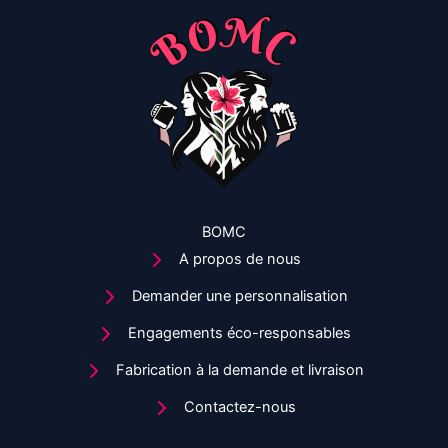
être
choisies
sur
la
page
du
produit
BOMC
A propos de nous
Demander une personnalisation
Engagements éco-responsables
Fabrication à la demande et livraison
Contactez-nous