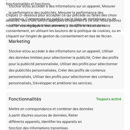
Taille unique
(22cm x 30cm)
fonctionnalités et fonctions.
Stocker et/ou accéder à des informations sur un appareil, Mesurer
la performance des publicités, Mesurer la performance des
Un Choix Responsable et Durable
Cliquez ci-dessous pour accepter ce qui précède ou faites des choix
contenus, Comprendre les publics par le biais de statistiques ou de
détaillés. Vos choix seront appliqués uniquement à ce site. Vous pouvez
En choisissant notre
bavoir bébé bio
Les
combinaisons de données provenant de différentes sources.
modifier vos réglages à tout moment, y compris le retrait de votre
Mignonimaux avec motif loutre, vous soutenez une
consentement, en utilisant les boutons de la politique de cookies, ou en
cliquant sur l’onglet de gestion du consentement en bas de l’écran.
production équitable qui garantit des conditions de
Marketing
travail décentes pour les producteurs. Ce produit
Stocker et/ou accéder à des informations sur un appareil, Utiliser
est non seulement adorable mais aussi un choix
des données limitées pour sélectionner la publicité, Créer des profils
responsable pour un avenir plus durable.
pour la publicité personnalisée, Utiliser des profils pour sélectionner
des publicités personnalisées, Créer des profils de contenus
personnalisés, Utiliser des profils pour sélectionner des contenus
Informations complémentaires
personnalisés, Développer et améliorer les services.
Fonctionnalités
Toujours activé
Avis (0)
Couleur
Blanc, Rose, Bleu
Mettre en correspondance et combiner des données
Taille
Taille unique
à partir d’autres sources de données, Relier
Il n’y a encore aucun avis
différents appareils, Identifier les appareils en
fonction des informations transmises