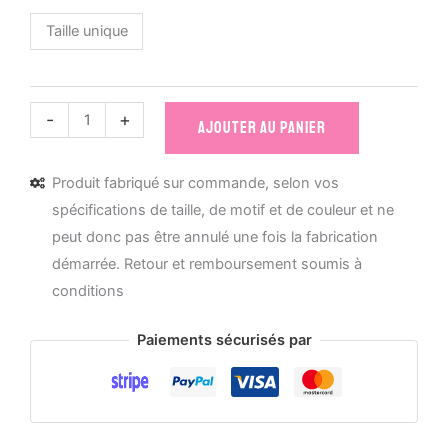
Taille unique
quantité
-
+
AJOUTER AU PANIER
de
Bavoir
Produit fabriqué sur commande, selon vos
Bébé
spécifications de taille, de motif et de couleur et ne
Bio
peut donc pas être annulé une fois la fabrication
Les
démarrée. Retour et remboursement soumis à
Mignonimaux
conditions
-
Loutron
Paiements sécurisés par
d'amour