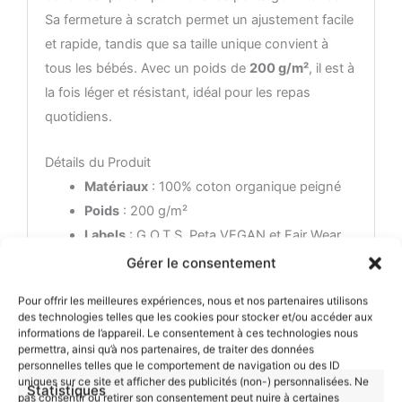
Sa fermeture à scratch permet un ajustement facile
et rapide, tandis que sa taille unique convient à
tous les bébés. Avec un poids de
200 g/m²
, il est à
la fois léger et résistant, idéal pour les repas
quotidiens.
Détails du Produit
Matériaux
: 100% coton organique peigné
Poids
: 200 g/m²
Labels
: G.O.T.S, Peta VEGAN et Fair Wear
(Garantie de la composition biologique du
Gérer le consentement
produit, Conditions de travail et salaires
Pour offrir les meilleures expériences, nous et nos partenaires utilisons
décents pour les paysans et les employés)
des technologies telles que les cookies pour stocker et/ou accéder aux
Entretien
: Lavage en machine à froid (max
informations de l’appareil. Le consentement à ces technologies nous
permettra, ainsi qu’à nos partenaires, de traiter des données
30°), ne pas repasser sur le visuel, lavage et
personnelles telles que le comportement de navigation ou des ID
repassage sur l’envers
uniques sur ce site et afficher des publicités (non-) personnalisées. Ne
Statistiques
pas consentir ou retirer son consentement peut nuire à certaines