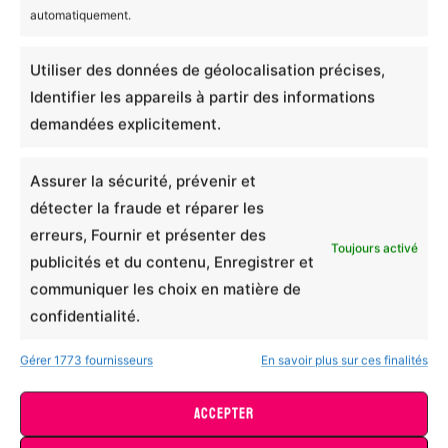
Produits similaires
automatiquement.
Ajouter un avis
Utiliser des données de géolocalisation précises,
Identifier les appareils à partir des informations
Bavoir Bébé Bio Les
demandées explicitement.
Mignonimaux - Loutron
Assurer la sécurité, prévenir et
d'amour
détecter la fraude et réparer les
erreurs, Fournir et présenter des
Toujours activé
publicités et du contenu, Enregistrer et
Notation globale
*
communiquer les choix en matière de
confidentialité.
0/5
Gérer 1773 fournisseurs
En savoir plus sur ces finalités
Comment évaluriez-vous la qualité générale du
produit ?
ACCEPTER
Body Bébé Bio Les Mignonimaux – Fourmidable
0/5