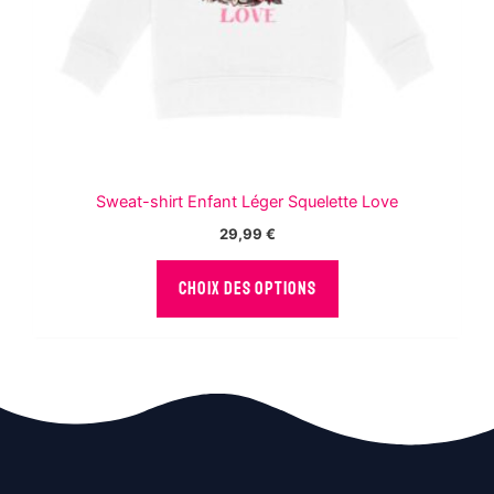
page
du
produit
Sweat-shirt Enfant Léger Squelette Love
29,99
€
Ce
CHOIX DES OPTIONS
produit
a
plusieurs
variations.
Les
options
peuvent