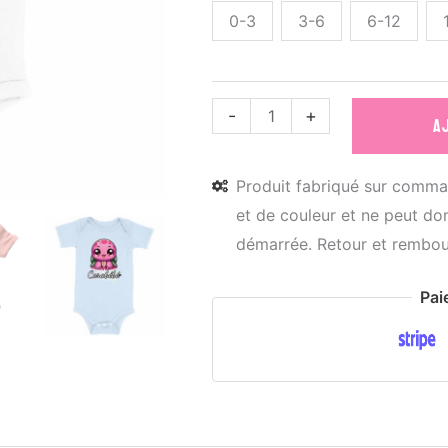
0-3
3-6
6-12
quantité
-
+
A
de
Body
Produit fabriqué sur comman
Bébé
et de couleur et ne peut don
Bio
démarrée. Retour et rembou
Les
Mignonimaux
Pai
-
Carabébé