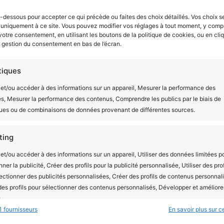
mois
-dessous pour accepter ce qui précède ou faites des choix détaillés. Vos choix s
M, teinture écologique, Conditions de travail et salaires d
 uniquement à ce site. Vous pouvez modifier vos réglages à tout moment, y compr
 votre consentement, en utilisant les boutons de la politique de cookies, ou en cli
max 30°), ne pas repasser sur le visuel, lavage et repassag
e gestion du consentement en bas de l’écran.
tiques
onimaux avec motif tortue, vous soutenez une production é
et/ou accéder à des informations sur un appareil, Mesurer la performance des
tement est non seulement adorable mais aussi un choix resp
és, Mesurer la performance des contenus, Comprendre les publics par le biais de
ques ou de combinaisons de données provenant de différentes sources.
ting
et/ou accéder à des informations sur un appareil, Utiliser des données limitées p
nner la publicité, Créer des profils pour la publicité personnalisée, Utiliser des prof
ectionner des publicités personnalisées, Créer des profils de contenus personnali
 des profils pour sélectionner des contenus personnalisés, Développer et améliore
.
1 fournisseurs
En savoir plus sur ce