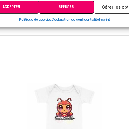
onnalités
Toujour
ACCEPTER
REFUSER
Gérer les op
en correspondance et combiner des données à partir d’autres sources
es, Relier différents appareils, Identifier les appareils en fonction des
Politique de cookies
Déclaration de confidentialité
Imprint
tions transmises automatiquement.
er des données de géolocalisation précises, Identifier les appar
ir des informations demandées explicitement.
r la sécurité, prévenir et détecter la fraude et réparer
reurs, Fournir et présenter des publicités et du
Toujour
u, Enregistrer et communiquer les choix en matière
fidentialité.
Body Bébé Bio Les Mignonimaux - Carabé
ation globale
*