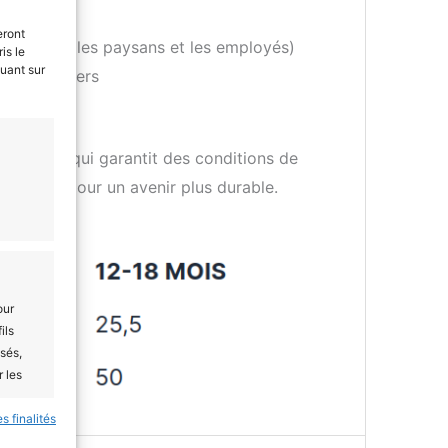
eront
écents pour les paysans et les employés)
is le
quant sur
e sur l’envers
quitable qui garantit des conditions de
onsable pour un avenir plus durable.
our
ils
sés,
r les
s finalités