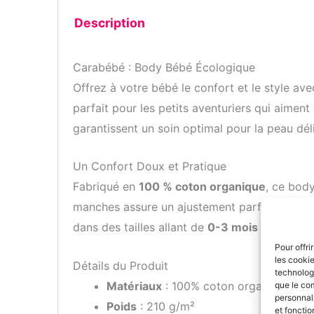
Description
Carabébé : Body Bébé Écologique
Offrez à votre bébé le confort et le style av
parfait pour les petits aventuriers qui aiment
garantissent un soin optimal pour la peau dél
Un Confort Doux et Pratique
Fabriqué en
100 % coton organique
, ce bod
manches assure un ajustement parfait, tandis 
dans des tailles allant de
0-3 mois à 12-18 m
Pour offri
les cooki
Détails du Produit
technologi
Matériaux
: 100% coton organique
que le com
personnali
Poids
: 210 g/m²
et fonctio