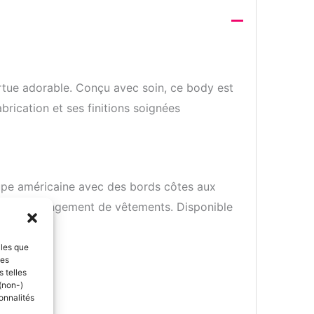
rtue adorable. Conçu avec soin, ce body est
brication et ses finitions soignées
oupe américaine avec des bords côtes aux
itent le changement de vêtements. Disponible
lles que
ces
 telles
(non-)
onnalités