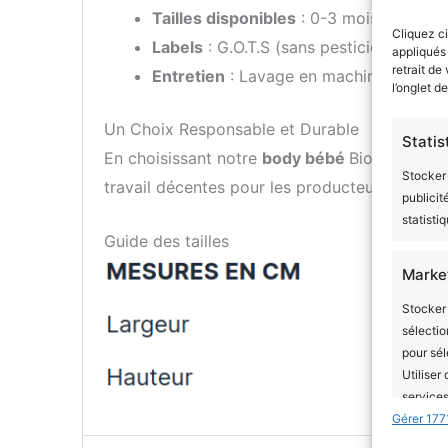
Tailles disponibles
: 0-3 mois à 12-18 
Cliquez ci
Labels
: G.O.T.S (sans pesticides ni OG
appliqués
retrait de
Entretien
: Lavage en machine à froid (
l’onglet d
Un Choix Responsable et Durable
Statis
En choisissant notre
body bébé
Bio Les Mign
Stocker 
travail décentes pour les producteurs. Ce vê
publicit
statisti
Guide des tailles
Marke
Stocker 
sélectio
pour sél
Utiliser
services
Gérer 177