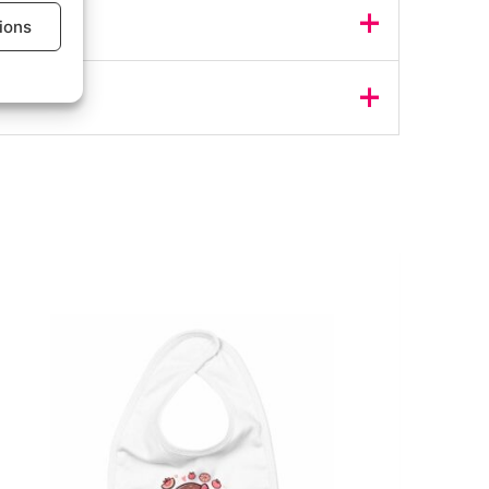
s activé
tions
eils
s activé
bé