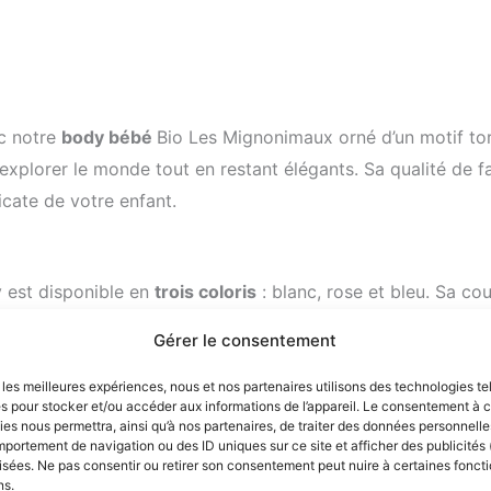
ec notre
body bébé
Bio Les Mignonimaux orné d’un motif to
 explorer le monde tout en restant élégants. Sa qualité de fa
icate de votre enfant.
y est disponible en
trois coloris
: blanc, rose et bleu. Sa c
que les trois boutons-pression sans nickel à la base facil
Gérer le consentement
ois
, il s’adapte parfaitement à la croissance de votre bébé.
r les meilleures expériences, nous et nos partenaires utilisons des technologies te
es pour stocker et/ou accéder aux informations de l’appareil. Le consentement à 
es nous permettra, ainsi qu’à nos partenaires, de traiter des données personnelles
portement de navigation ou des ID uniques sur ce site et afficher des publicités 
sées. Ne pas consentir ou retirer son consentement peut nuire à certaines foncti
ns.