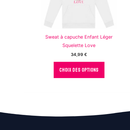
Comm
Sweat à capuche Enfant Léger
Comm
Squelette Love
34,99
€
Reco
Ce
CHOIX DES OPTIONS
produit
a
plusieurs
variations.
Les
options
peuvent