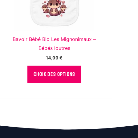
Bavoir Bébé Bio Les Mignonimaux –
Bébés loutres
14,99
€
Ce
CHOIX DES OPTIONS
produit
a
plusieurs
variations.
Les
options
peuvent