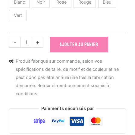
Blanc
Noir
Rose
Rouge
Bleu
Vert
quantité
-
+
AJOUTER AU PANIER
de
Mug
Produit fabriqué sur commande, selon vos
céramique
spécifications de taille, de motif et de couleur et ne
Les
peut donc pas être annulé une fois la fabrication
enfants
démarrée. Retour et remboursement soumis à
sont
conditions
le
cœur,
Paiements sécurisés par
l'âme
et
la