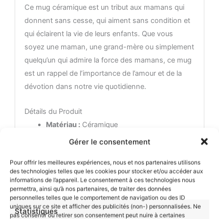
Ce mug céramique est un tribut aux mamans qui
donnent sans cesse, qui aiment sans condition et
qui éclairent la vie de leurs enfants. Que vous
soyez une maman, une grand-mère ou simplement
quelqu’un qui admire la force des mamans, ce mug
est un rappel de l’importance de l’amour et de la
dévotion dans notre vie quotidienne.
Détails du Produit
Matériau :
Céramique
Capacité :
11oz (325ml)
Gérer le consentement
Hauteur :
9,8 cm
Pour offrir les meilleures expériences, nous et nos partenaires utilisons
Entretien :
Lavable à la main ou au lave-
des technologies telles que les cookies pour stocker et/ou accéder aux
vaisselle
informations de l’appareil. Le consentement à ces technologies nous
permettra, ainsi qu’à nos partenaires, de traiter des données
Résistant au micro-ondes :
Oui, idéal pour
personnelles telles que le comportement de navigation ou des ID
réchauffer votre boisson
uniques sur ce site et afficher des publicités (non-) personnalisées. Ne
Statistiques
pas consentir ou retirer son consentement peut nuire à certaines
Impression :
Panoramique