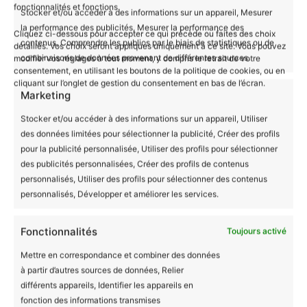
fonctionnalités et fonctions.
Stocker et/ou accéder à des informations sur un appareil, Mesurer
la performance des publicités, Mesurer la performance des
Un Cadeau Écologique et Original
Cliquez ci-dessous pour accepter ce qui précède ou faites des choix
contenus, Comprendre les publics par le biais de statistiques ou de
détaillés. Vos choix seront appliqués uniquement à ce site. Vous pouvez
Ce mug, imprimé en France sur commande et livré
combinaisons de données provenant de différentes sources.
modifier vos réglages à tout moment, y compris le retrait de votre
dans un emballage zéro plastique, est un cadeau
consentement, en utilisant les boutons de la politique de cookies, ou en
cliquant sur l’onglet de gestion du consentement en bas de l’écran.
parfait pour une amie, une collègue, ou pour vous-
Marketing
même. Il rappelle l’importance de combiner style et
Stocker et/ou accéder à des informations sur un appareil, Utiliser
technologie dans notre vie quotidienne.
des données limitées pour sélectionner la publicité, Créer des profils
pour la publicité personnalisée, Utiliser des profils pour sélectionner
des publicités personnalisées, Créer des profils de contenus
Informations complémentaires
personnalisés, Utiliser des profils pour sélectionner des contenus
personnalisés, Développer et améliorer les services.
Avis (0)
Blanc, Noir, Rose,
Couleur
Fonctionnalités
Toujours activé
Rouge, Bleu, Vert
Mettre en correspondance et combiner des données
Il n’y a encore aucun avis
à partir d’autres sources de données, Relier
différents appareils, Identifier les appareils en
Produits similaires
fonction des informations transmises