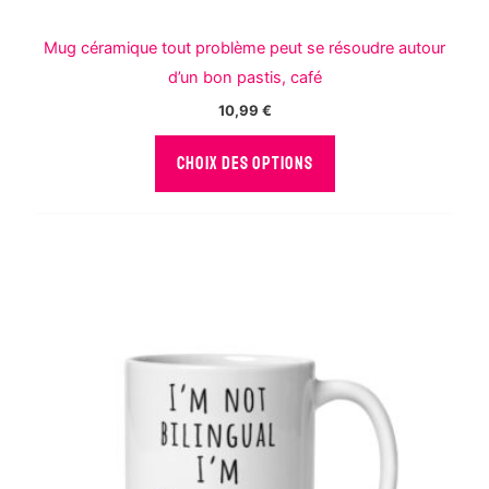
Mug céramique tout problème peut se résoudre autour
Ajouter des
photos ou vidéos
d’un bon pastis, café
à votre avis
10,99
€
Ce
CHOIX DES OPTIONS
J'ai lu et j'accepte les
conditions
produit
générales
.
a
plusieurs
ENVOYER
variations.
Les
options
peuvent
être
choisies
sur
la