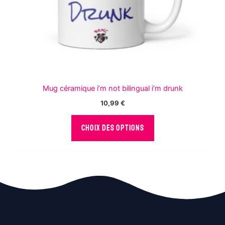
page
du
produit
Mug céramique i’m not bilingual i’m drunk
10,99
€
Ce
CHOIX DES OPTIONS
produit
a
plusieurs
variations.
Les
options
peuvent