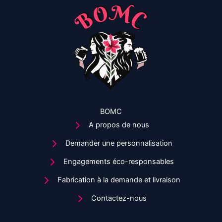
être
choisies
sur
la
page
du
produit
BOMC
A propos de nous
Demander une personnalisation
Engagements éco-responsables
Fabrication à la demande et livraison
Contactez-nous