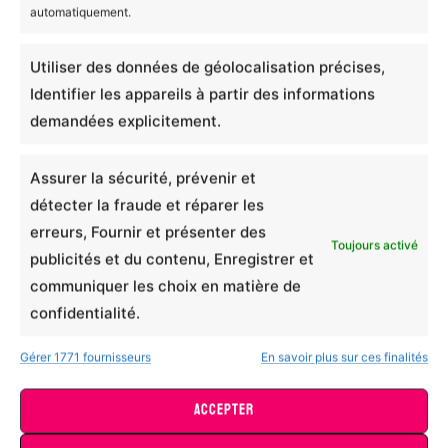
Ajouter un avis
automatiquement.
Utiliser des données de géolocalisation précises,
Mug céramique Les
Identifier les appareils à partir des informations
demandées explicitement.
enfants sont le cœur,
l'âme et la lumière qui
Assurer la sécurité, prévenir et
détecter la fraude et réparer les
illuminent l'univers d'une
erreurs, Fournir et présenter des
maman
Toujours activé
publicités et du contenu, Enregistrer et
communiquer les choix en matière de
confidentialité.
Notation globale
*
Gérer 1771 fournisseurs
En savoir plus sur ces finalités
0/5
Mug céramique ceci est ma potion magique 2
ACCEPTER
10,99
€
Comment évaluriez-vous la qualité générale du
Ce
produit ?