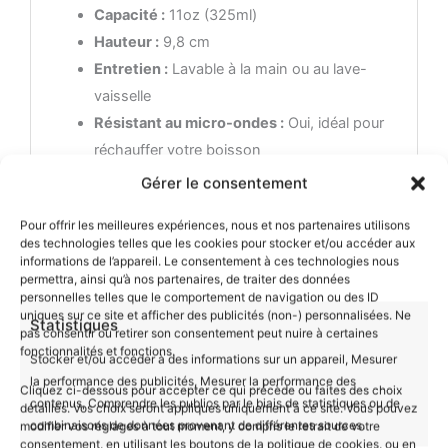
Capacité :
11oz (325ml)
Hauteur :
9,8 cm
Entretien :
Lavable à la main ou au lave-
vaisselle
Résistant au micro-ondes :
Oui, idéal pour
réchauffer votre boisson
Impression :
Panoramique
Gérer le consentement
Un Cadeau Écologique et Original
Pour offrir les meilleures expériences, nous et nos partenaires utilisons
des technologies telles que les cookies pour stocker et/ou accéder aux
Ce mug céramique, imprimé en France sur
informations de l’appareil. Le consentement à ces technologies nous
commande et livré dans un emballage zéro
permettra, ainsi qu’à nos partenaires, de traiter des données
personnelles telles que le comportement de navigation ou des ID
plastique, est un cadeau parfait pour une maman,
uniques sur ce site et afficher des publicités (non-) personnalisées. Ne
Statistiques
un enfant ou pour vous-même. Il lui rappellera
pas consentir ou retirer son consentement peut nuire à certaines
fonctionnalités et fonctions.
Stocker et/ou accéder à des informations sur un appareil, Mesurer
l’amour et la tendresse qui les unissent.
la performance des publicités, Mesurer la performance des
Cliquez ci-dessous pour accepter ce qui précède ou faites des choix
contenus, Comprendre les publics par le biais de statistiques ou de
détaillés. Vos choix seront appliqués uniquement à ce site. Vous pouvez
combinaisons de données provenant de différentes sources.
modifier vos réglages à tout moment, y compris le retrait de votre
Informations complémentaires
consentement, en utilisant les boutons de la politique de cookies, ou en