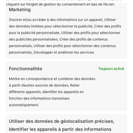
cliquant sur l’onglet de gestion du consentement en bas de l’écran.
Marketing
Avis (0)
Couleur
Blanc, Noir, Rouge
Stocker et/ou accéder à des informations sur un appareil, Utiliser
des données limitées pour sélectionner la publicité, Créer des profils
Il n’y a encore aucun avis
pour la publicité personnalisée, Utiliser des profils pour sélectionner
des publicités personnalisées, Créer des profils de contenus
Produits similaires
personnalisés, Utiliser des profils pour sélectionner des contenus
personnalisés, Développer et améliorer les services.
Ajouter un avis
Fonctionnalités
Toujours activé
Mug céramique Some
Mettre en correspondance et combiner des données
à partir d’autres sources de données, Relier
have a Story I made
différents appareils, Identifier les appareils en
fonction des informations transmises
History
automatiquement.
Utiliser des données de géolocalisation précises,
Notation globale
*
Identifier les appareils à partir des informations