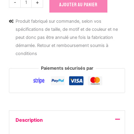
quantité
-
+
AJOUTER AU PANIER
de
Mug
Produit fabriqué sur commande, selon vos
céramique
spécifications de taille, de motif et de couleur et ne
Some
peut donc pas être annulé une fois la fabrication
have
démarrée. Retour et remboursement soumis à
a
conditions
Story
I
Paiements sécurisés par
made
History
Description