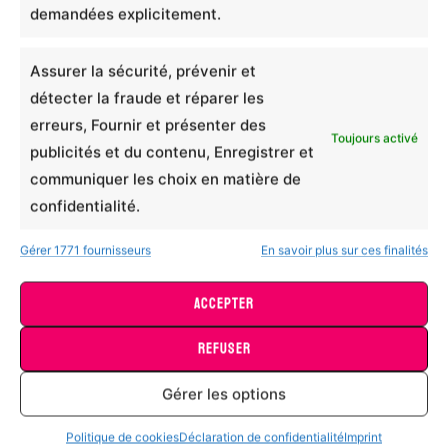
demandées explicitement.
0/5
Assurer la sécurité, prévenir et
Comment évaluriez-vous la qualité générale du
détecter la fraude et réparer les
produit ?
Mug céramique tout problème peut se résoudre autour
erreurs, Fournir et présenter des
0/5
Toujours activé
d’un bon pastis, thé
publicités et du contenu, Enregistrer et
Comment évaluriez-vous la justesse des dimensions
10,99
€
communiquer les choix en matière de
de ce produit ?
Ce
confidentialité.
0/5
CHOIX DES OPTIONS
produit
Gérer 1771 fournisseurs
En savoir plus sur ces finalités
Recommandriez-vous ce produit ?
a
0/5
plusieurs
ACCEPTER
Votre avis
variations.
Les
REFUSER
options
Gérer les options
peuvent
être
Politique de cookies
Déclaration de confidentialité
Imprint
choisies