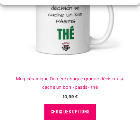
sur
Nom
E-mail
la
page
du
produit
Ajouter des
photos ou vidéos
à votre avis
Mug céramique Derrière chaque grande décision se
J'ai lu et j'accepte les
conditions
générales
.
cache un bon -pastis- thé
10,99
€
ENVOYER
Ce
CHOIX DES OPTIONS
produit
a
plusieurs
variations.