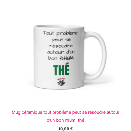
Les
options
peuvent
être
choisies
sur
la
page
du
produit
Mug céramique tout problème peut se résoudre autour
d’un bon rhum, thé
10,99
€