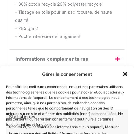
– 80% coton recyclé 20% polyester recyclé
– Tissage en toile pour un sac robuste, de haute
qualité
– 285 g/m2
– Poche intérieure de rangement
Informations complémentaires
Gérer le consentement
Avis (0)
Couleur
Rouge, Bleu
Pour offrir les meilleures expériences, nous et nos partenaires utilisons
des technologies telles que les cookies pour stocker et/ou accéder aux
Il n’y a encore aucun avis
informations de l’appareil. Le consentement à ces technologies nous
permettra, ainsi qu’à nos partenaires, de traiter des données
Produits similaires
personnelles telles que le comportement de navigation ou des ID
uniques sur ce site et afficher des publicités (non-) personnalisées. Ne
Statistiques
pas consentir ou retirer son consentement peut nuire à certaines
Ajouter un avis
fonctionnalités et fonctions.
Stocker et/ou accéder à des informations sur un appareil, Mesurer
la performance des publicités, Mesurer la performance des