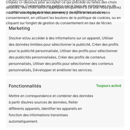
Cliquez ci-dessous pour accepter ce qui précède ou faites des choix
contenus, Comprendre les publics par le biais de statistiques ou de
détaillés. Vos choix seront appliqués uniquement à ce site. Vous pouvez
Totebag ethnique -
combinaisons de données provenant de différentes sources.
modifier vos réglages à tout moment, y compris le retrait de votre
consentement, en utilisant les boutons de la politique de cookies, ou en
fête des mères -
cliquant sur l’onglet de gestion du consentement en bas de l’écran.
Marketing
arbre
Stocker et/ou accéder à des informations sur un appareil, Utiliser
des données limitées pour sélectionner la publicité, Créer des profils
pour la publicité personnalisée, Utiliser des profils pour sélectionner
Notation globale
*
des publicités personnalisées, Créer des profils de contenus
personnalisés, Utiliser des profils pour sélectionner des contenus
0/5
personnalisés, Développer et améliorer les services.
Comment évaluriez-vous la qualité générale du
Fonctionnalités
Toujours activé
produit ?
Mug céramique i’m not bilingual i’m drunk
Mettre en correspondance et combiner des données
0/5
à partir d’autres sources de données, Relier
10,99
€
différents appareils, Identifier les appareils en
Comment évaluriez-vous la justesse des dimensions
Ce
fonction des informations transmises
de ce produit ?
CHOIX DES OPTIONS
produit
automatiquement.
0/5
a