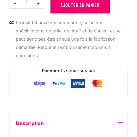
quantité
-
+
AJOUTER AU PANIER
de
Totebag
Produit fabriqué sur commande, selon vos
ethnique
spécifications de taille, de motif et de couleur et ne
-
peut donc pas être annulé une fois la fabrication
fête
démarrée. Retour et remboursement soumis à
des
conditions
mères
-
Paiements sécurisés par
arbre
Description