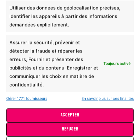
Recommandriez-vous ce produit ?
plusieurs
Utiliser des données de géolocalisation précises,
0/5
variations.
Identifier les appareils à partir des informations
Votre avis
Les
demandées explicitement.
options
peuvent
Assurer la sécurité, prévenir et
être
détecter la fraude et réparer les
choisies
erreurs, Fournir et présenter des
Toujours activé
sur
publicités et du contenu, Enregistrer et
la
communiquer les choix en matière de
Nom
E-mail
page
confidentialité.
du
Gérer 1771 fournisseurs
En savoir plus sur ces finalités
produit
Ajouter des
ACCEPTER
photos ou vidéos
à votre avis
REFUSER
Totebag ethnique – fête des mères – arbre 2