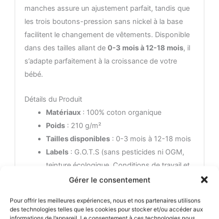
manches assure un ajustement parfait, tandis que
les trois boutons-pression sans nickel à la base
facilitent le changement de vêtements. Disponible
dans des tailles allant de
0-3 mois à 12-18 mois
, il
s’adapte parfaitement à la croissance de votre
bébé.
Détails du Produit
Matériaux
: 100% coton organique
Poids
: 210 g/m²
Tailles disponibles
: 0-3 mois à 12-18 mois
Labels
: G.O.T.S (sans pesticides ni OGM,
teinture écologique, Conditions de travail et
salaires décents pour les paysans et les
Gérer le consentement
employés)
Pour offrir les meilleures expériences, nous et nos partenaires utilisons
Entretien
: Lavage en machine à froid (max
des technologies telles que les cookies pour stocker et/ou accéder aux
30°), ne pas repasser sur le visuel, lavage et
informations de l’appareil. Le consentement à ces technologies nous