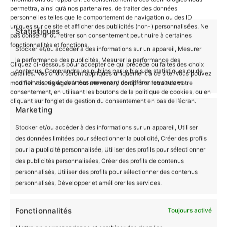
permettra, ainsi qu’à nos partenaires, de traiter des données
repassage sur l’envers
personnelles telles que le comportement de navigation ou des ID
uniques sur ce site et afficher des publicités (non-) personnalisées. Ne
Statistiques
pas consentir ou retirer son consentement peut nuire à certaines
Un Choix Responsable et Durable
fonctionnalités et fonctions.
Stocker et/ou accéder à des informations sur un appareil, Mesurer
En choisissant notre
body bébé
Bio Les
la performance des publicités, Mesurer la performance des
Mignonimaux avec motif fourmi, vous soutenez
Cliquez ci-dessous pour accepter ce qui précède ou faites des choix
contenus, Comprendre les publics par le biais de statistiques ou de
détaillés. Vos choix seront appliqués uniquement à ce site. Vous pouvez
une production équitable qui garantit des
combinaisons de données provenant de différentes sources.
modifier vos réglages à tout moment, y compris le retrait de votre
conditions de travail décentes pour les
consentement, en utilisant les boutons de la politique de cookies, ou en
cliquant sur l’onglet de gestion du consentement en bas de l’écran.
producteurs. Ce vêtement est non seulement
Marketing
adorable mais aussi un choix responsable pour un
Stocker et/ou accéder à des informations sur un appareil, Utiliser
avenir plus durable.
des données limitées pour sélectionner la publicité, Créer des profils
pour la publicité personnalisée, Utiliser des profils pour sélectionner
Guide des tailles
des publicités personnalisées, Créer des profils de contenus
personnalisés, Utiliser des profils pour sélectionner des contenus
personnalisés, Développer et améliorer les services.
Fonctionnalités
Toujours activé
Informations complémentaires