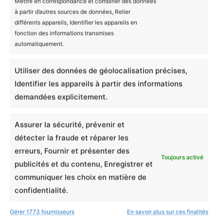
Mettre en correspondance et combiner des données
à partir d’autres sources de données, Relier
différents appareils, Identifier les appareils en
Avis (0)
Couleur
Blanc, Rose, Bleu
fonction des informations transmises
automatiquement.
Taille
0-3, 3-6, 6-12, 12-18
Il n’y a encore aucun avis
Utiliser des données de géolocalisation précises,
Produits similaires
Identifier les appareils à partir des informations
Ajouter un avis
demandées explicitement.
Assurer la sécurité, prévenir et
Body Bébé Bio Les
détecter la fraude et réparer les
Mignonimaux -
erreurs, Fournir et présenter des
Toujours activé
publicités et du contenu, Enregistrer et
Fourminuscule
communiquer les choix en matière de
confidentialité.
Notation globale
*
Gérer 1773 fournisseurs
En savoir plus sur ces finalités