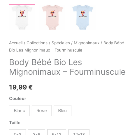
Accueil
/
Collections
/
Spéciales
/
Mignonimaux
/ Body Bébé
Bio Les Mignonimaux – Fourminuscule
Body Bébé Bio Les
Mignonimaux – Fourminuscule
19,99
€
Couleur
Blanc
Rose
Bleu
Taille
0-3
3-6
6-12
12-18