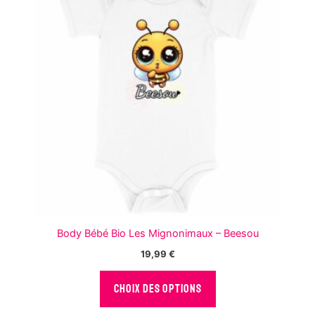
peuvent
être
choisies
sur
la
page
du
produit
Body Bébé Bio Les Mignonimaux – Beesou
19,99
€
Ce
CHOIX DES OPTIONS
produit
a