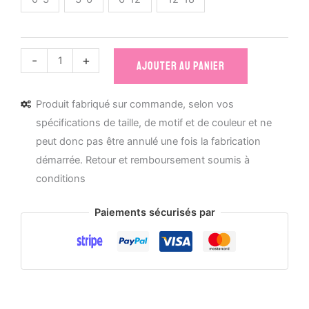
quantité
-
+
AJOUTER AU PANIER
de
Body
Produit fabriqué sur commande, selon vos
Bébé
spécifications de taille, de motif et de couleur et ne
Bio
peut donc pas être annulé une fois la fabrication
Les
démarrée. Retour et remboursement soumis à
Mignonimaux
conditions
-
Fourminuscule
Paiements sécurisés par